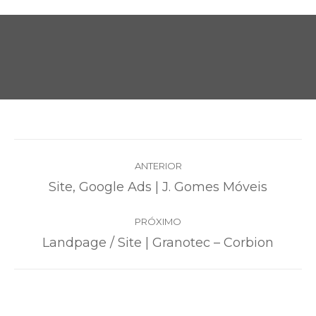
PROJECT
ANTERIOR
NAVIGATION
Previous
Site, Google Ads | J. Gomes Móveis
project:
PRÓXIMO
Next
Landpage / Site | Granotec – Corbion
project: