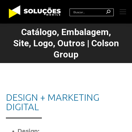
Search:
Catálogo, Embalagem,
Site, Logo, Outros | Colson
Você está aqui:
Group
DESIGN + MARKETING
DIGITAL
Design: