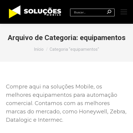
Search:
Arquivo de Categoria:
equipamentos
Você está aqui:
Início
Categoria "equipamentos"
Compre aqui na soluções Mobile, os
melhores equipamentos para automação
comercial. Contamos com as melhores
marcas do mercado, como Honeywell, Zebra,
Datalogic e Intermec.