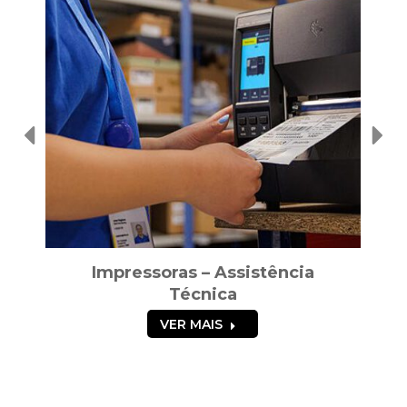
essoras – Assistência
Coletor de Dados
Técnica
Técn
VER MAIS
VER MA